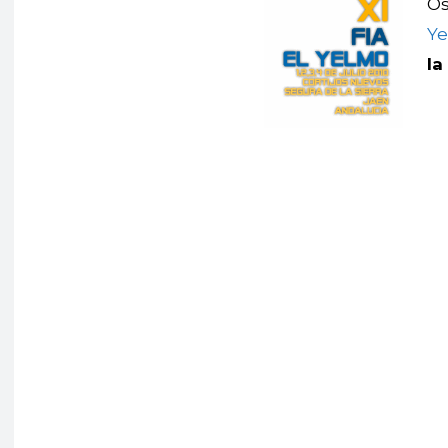
Os
Y
la