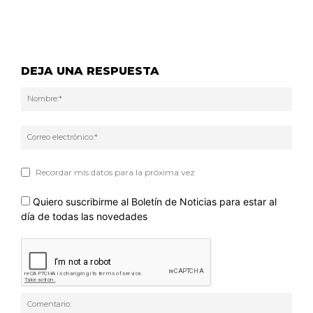
DEJA UNA RESPUESTA
Nom
Corr
elec
Recordar mis datos para la próxima vez
Quiero suscribirme al Boletín de Noticias para estar al
día de todas las novedades