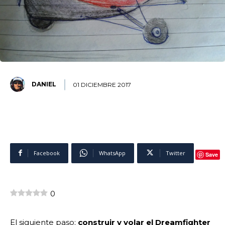
DANIEL
01 DICIEMBRE 2017
Facebook
WhatsApp
Twitter
Save
0
El siguiente paso;
construir y volar el Dreamfighter