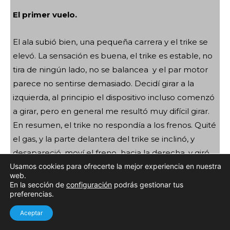
El primer vuelo.
El ala subió bien, una pequeña carrera y el trike se
elevó. La sensación es buena, el trike es estable, no
tira de ningún lado, no se balancea y ​​el par motor
parece no sentirse demasiado. Decidí girar a la
izquierda, al principio el dispositivo incluso comenzó
a girar, pero en general me resultó muy difícil girar.
En resumen, el trike no respondía a los frenos. Quité
el gas, y la parte delantera del trike se inclinó, y
desapareció, moví el freno hacia la derecha, y giró
ligeramente hacia la derecha. Pero me encontraba
Usamos cookies para ofrecerte la mejor experiencia en nuestra
web.
cerca del suelo. Tuve que dar gas otra vez. El
En la sección de
configuración
podrás gestionar tus
parapente nuevamente comenzó a girar hacia la
preferencias.
izquierda y el trike hacia la derecha. La idea de
Aceptar
hacer un círculo y aterrizar en el mismo lugar donde