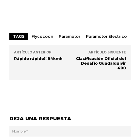
TAGS
Flycocoon
Paramotor
Paramotor Eléctrico
ARTÍCULO ANTERIOR
ARTÍCULO SIGUIENTE
Rápido rápido!! 94kmh
Clasificación Oficial del
Desafío Guadalquivir
400
DEJA UNA RESPUESTA
Nom