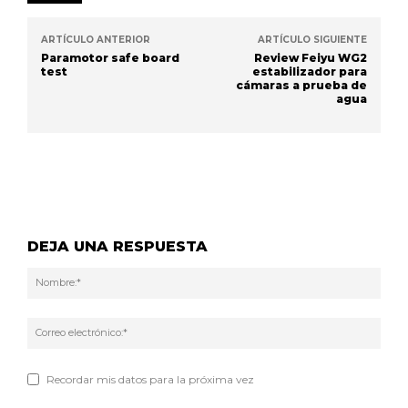
ARTÍCULO ANTERIOR
ARTÍCULO SIGUIENTE
Paramotor safe board
Review Feiyu WG2
test
estabilizador para
cámaras a prueba de
agua
DEJA UNA RESPUESTA
Nom
Corr
elec
Recordar mis datos para la próxima vez