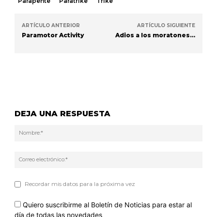
Parapente
Paratrike
Trike
ARTÍCULO ANTERIOR
ARTÍCULO SIGUIENTE
Paramotor Activity
Adios a los moratones…
DEJA UNA RESPUESTA
Nom
Corr
elec
Recordar mis datos para la próxima vez
Quiero suscribirme al Boletín de Noticias para estar al
día de todas las novedades