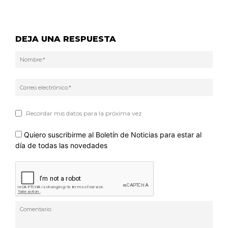
DEJA UNA RESPUESTA
Nom
Corr
elec
Recordar mis datos para la próxima vez
Quiero suscribirme al Boletín de Noticias para estar al
día de todas las novedades