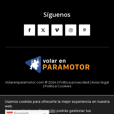
Síguenos
Volarenparamotor.com © 2024 |
Política privacidad
|
Aviso legal
|
Política Cookies
Usamos cookies para ofrecerte la mejor experiencia en nuestra
Automatic translation :
web.
En la sección de
configuración
podrás gestionar tus
Spanish