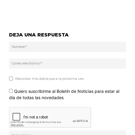
DEJA UNA RESPUESTA
Nom
Corr
elec
Recordar mis datos para la próxima vez
Quiero suscribirme al Boletín de Noticias para estar al
día de todas las novedades