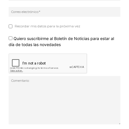
Corr
elec
Recordar mis datos para la próxima vez
Quiero suscribirme al Boletín de Noticias para estar al
día de todas las novedades
Comentario: