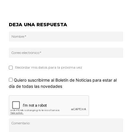
DEJA UNA RESPUESTA
Nom
Corr
elec
Recordar mis datos para la próxima vez
Quiero suscribirme al Boletín de Noticias para estar al
día de todas las novedades