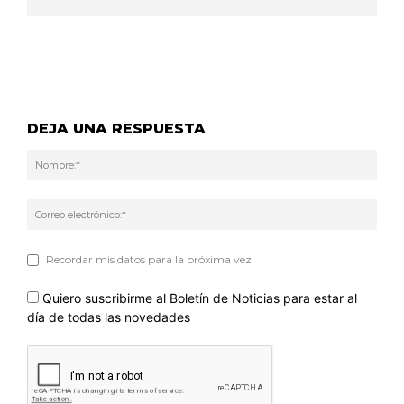
DEJA UNA RESPUESTA
Nom
Corr
elec
Recordar mis datos para la próxima vez
Quiero suscribirme al Boletín de Noticias para estar al
día de todas las novedades