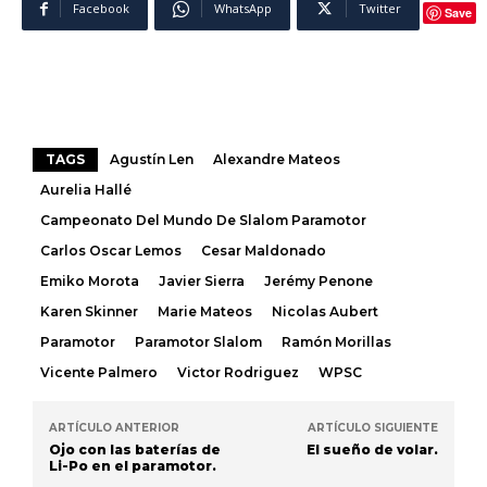
Facebook
WhatsApp
Twitter
Save
TAGS
Agustín Len
Alexandre Mateos
Aurelia Hallé
Campeonato Del Mundo De Slalom Paramotor
Carlos Oscar Lemos
Cesar Maldonado
Emiko Morota
Javier Sierra
Jerémy Penone
Karen Skinner
Marie Mateos
Nicolas Aubert
Paramotor
Paramotor Slalom
Ramón Morillas
Vicente Palmero
Victor Rodriguez
WPSC
ARTÍCULO ANTERIOR
ARTÍCULO SIGUIENTE
Ojo con las baterías de
El sueño de volar.
Li-Po en el paramotor.